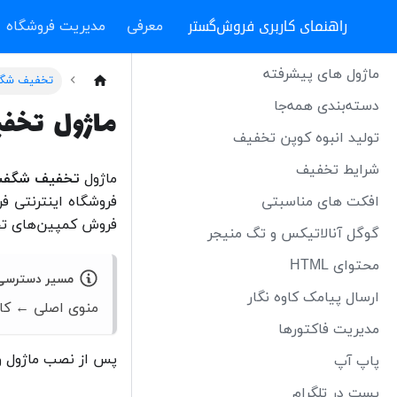
راهنمای کاربری فروش‌گستر
معرفی
مدیریت فروشگاه
ماژول های پیشرفته
تخفیف شگفت
دسته‌بندی همه‌جا
ماژول تخفیف شگ
تولید انبوه کوپن تخفیف
شرایط تخفیف
ماژول
تخفیف شگفت‌
افکت های مناسبتی
فروشگاه اینترنتی ف
فروش کمپین‌های ت
گوگل آنالاتیکس و تگ منیجر
محتوای HTML
مسیر دسترسی
ارسال پیامک کاوه نگار
منوی اصلی ← کا
مدیریت فاکتورها
پس از نصب ماژول و ا
پاپ آپ
پست در تلگرام