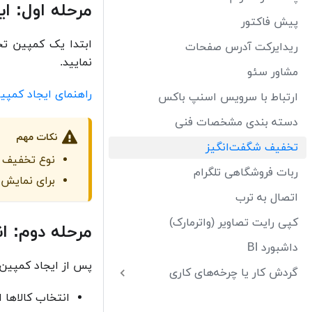
مرحله اول: ا
پیش فاکتور
ابتدا یک کمپین تخ
ریدایرکت آدرس صفحات
نمایید.
مشاور سئو
راهنمای ایجاد کمپی
ارتباط با سرویس اسنپ باکس
دسته بندی مشخصات فنی
نکات مهم
تخفیف شگفت‌انگیز
نوع تخفیف ب
ربات فروشگاهی تلگرام
برای نمایش 
اتصال به ترب
کپی رایت تصاویر (واترمارک)
مرحله دوم: ان
داشبورد BI
پس از ایجاد کمپین،
گردش کار یا چرخه‌های کاری
انتخاب کالاها 