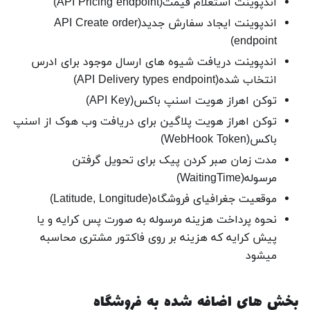
اندپوینت استعلام قیمت(API Pricing endpoint)
اندپوینت ایجاد سفارش جدید(API Create order
endpoint)
اندپوینت دریافت شیوه های ارسال موجود برای ادرس
انتخاب شده(API Delivery types endpoint)
توکن اهراز هویت اسنپ باکس(API Key)
توکن اهراز هویت پلاگین برای دریافت وب هوک از اسنپ
باکس(WebHook Token)
مدت زمان صبر کردن پیک برای تحویل گرفتن
مرسوله(WaitingTime)
موقعیت جغرافیای فروشگاه(Latitude, Longitude)
نحوه پرداخت هزینه مرسوله به صورت پس کرایه و یا
پیش کرایه که هزینه بر روی فاکتور مشتری محاسبه
میشود
بخش های اضافه شده به فروشگاه